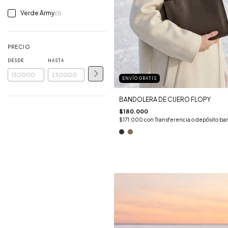
Verde Army
(1)
PRECIO
DESDE
HASTA
ENVÍO GRATIS
BANDOLERA DE CUERO FLOPY
$180.000
$171.000
con
Transferencia o depósito ba