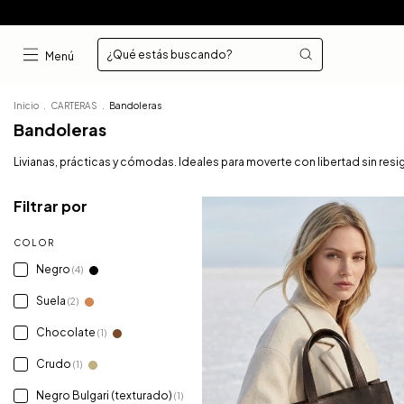
Menú
Inicio
.
CARTERAS
.
Bandoleras
Bandoleras
Livianas, prácticas y cómodas. Ideales para moverte con libertad sin resi
Filtrar por
COLOR
Negro
(4)
Suela
(2)
Chocolate
(1)
Crudo
(1)
Negro Bulgari (texturado)
(1)