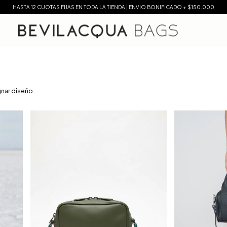
HASTA 12 CUOTAS FIJAS EN TODA LA TIENDA | ENVIO BONIFICADO + $150.000
gnar diseño.