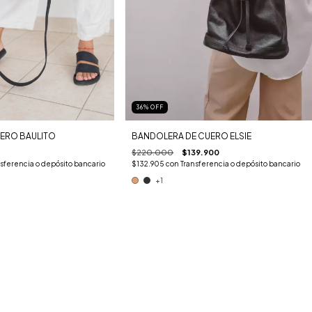
36
%
OFF
ERO BAULITO
BANDOLERA DE CUERO ELSIE
$220.000
$139.900
sferencia o depósito bancario
$132.905
con
Transferencia o depósito bancario
+1