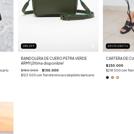
28
%
OFF
ENVÍO GRATIS
BANDOLERA DE CUERO PETRA VERDE
CARTERA DE CU
ARMY¡Última disponible!
$230.000
$180.000
$130.000
ncario
$218.500
con
Tran
$123.500
con
Transferencia o depósito bancario