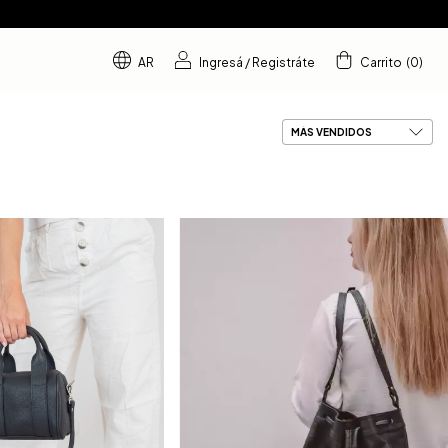
AR
Ingresá
/
Registráte
Carrito
(
0
)