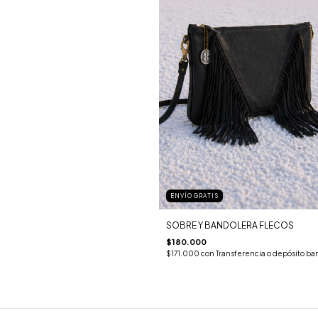
ENVÍO GRATIS
SOBRE Y BANDOLERA FLECOS
$180.000
$171.000
con
Transferencia o depósito ba