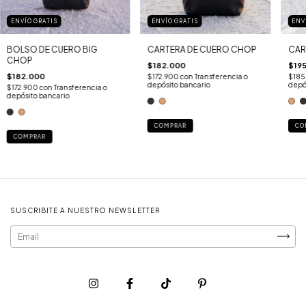
ENVÍO GRATIS
ENVÍO GRATIS
ENV
BOLSO DE CUERO BIG
CARTERA DE CUERO CHOP
CAR
CHOP
$182.000
$19
$182.000
$172.900
con
Transferencia o
$185
depósito bancario
depó
$172.900
con
Transferencia o
depósito bancario
COMPRAR
CO
COMPRAR
SUSCRIBITE A NUESTRO NEWSLETTER