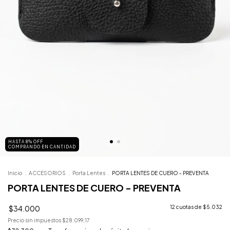
HASTA 8% OFF
COMPRANDO EN CANTIDAD
Inicio
.
ACCESORIOS
.
Porta Lentes
.
PORTA LENTES DE CUERO - PREVENTA
PORTA LENTES DE CUERO - PREVENTA
$34.000
12
cuotas de
$5.032
Precio sin impuestos
$28.099,17