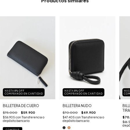
Productos similares
HASTA 8% OFF
HASTA 8% OFF
HAS
COMPRANDO EN CANTIDAD
COMPRANDO EN CANTIDAD
COM
BILLETERA DE CUERO
BILLETERA NUDO
BIL
TIRA
$75.000
$59.900
$70.000
$49.900
$70
$56.905
con
Transferencia o
$47.405
con
Transferencia o
depósito bancario
depósito bancario
$66.
depó