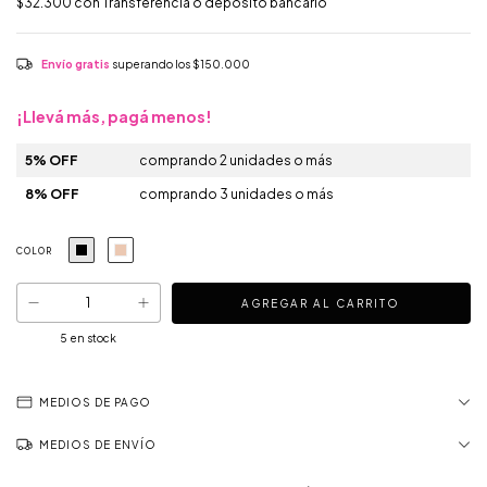
$32.300
con
Transferencia o depósito bancario
Envío gratis
superando los
$150.000
¡Llevá más, pagá menos!
5% OFF
comprando 2 unidades o más
8% OFF
comprando 3 unidades o más
COLOR
5
en stock
MEDIOS DE PAGO
MEDIOS DE ENVÍO