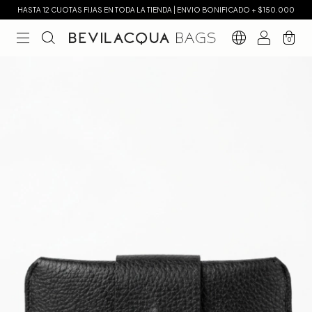
HASTA 12 CUOTAS FIJAS EN TODA LA TIENDA | ENVIO BONIFICADO + $150.000
0